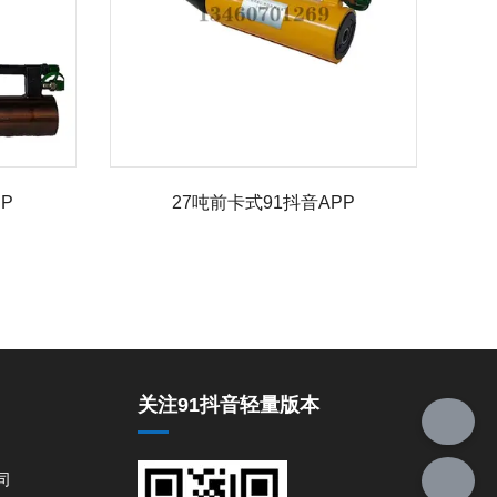
P
27吨前卡式91抖音APP
关注91抖音轻量版本
司