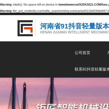
Warning
: mkdir(): No space left on device in
/www/wwwroot/X29X30Z1.COM/func.
Warning
: file_put_contents(./cachefile_yuan/nnmlmy.com/cache/01/2b829/dd487.html
河南省91抖音轻量版
HENAN JUJIANG INTELLIGENT MECHANIC
公司首页
联系91抖音轻量版