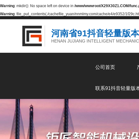
Warning
: mkdir(): No space left on device in
/www/wwwroot/X29X30Z1.COM/func.
Warning
: file_put_contents(./cachefile_yuan/nnmlmy.com/cache/e4/e9352/1f29c.html)
河南省91抖音轻量版
HENAN JUJIANG INTELLIGENT MECHANIC
公司首页
联系91抖音轻量版